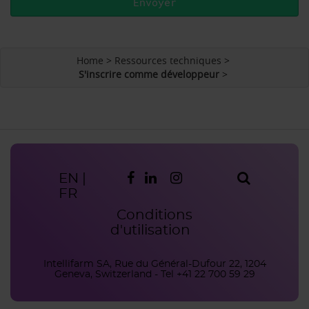
Envoyer
Home
>
Ressources techniques
>
S'inscrire comme développeur
>
EN
|
FR
Conditions
d'utilisation
Copyright
Intellifarm SA, Rue du Général-Dufour 22, 1204
Geneva, Switzerland - Tel +41 22 700 59 29