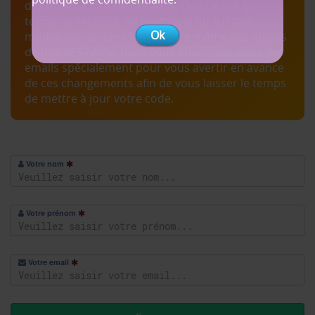
des mises à jour de nos APIs. Que ce soit en
terme de sécurité, de protocole ou sur des
Ok
modifications dans la structure même des appels
de nos REST APIs, nous vous enverrons alors des
emails spécialement pour vous avertir en avance
de ces changements afin de vous laisser le temps
de mettre à jour votre code.
Votre nom
Votre prénom
Votre email